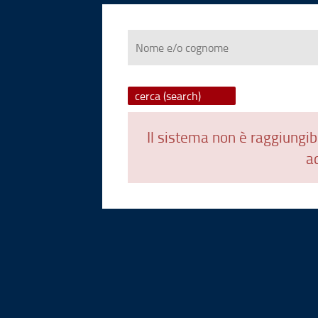
Nome
e/o
cognome
Il sistema non è raggiungibi
ad