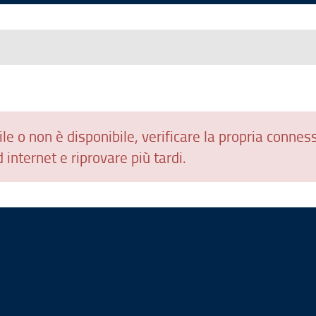
le o non è disponibile, verificare la propria connes
 internet e riprovare più tardi.