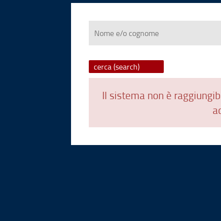
Nome
e/o
cognome
Il sistema non è raggiungibi
ad