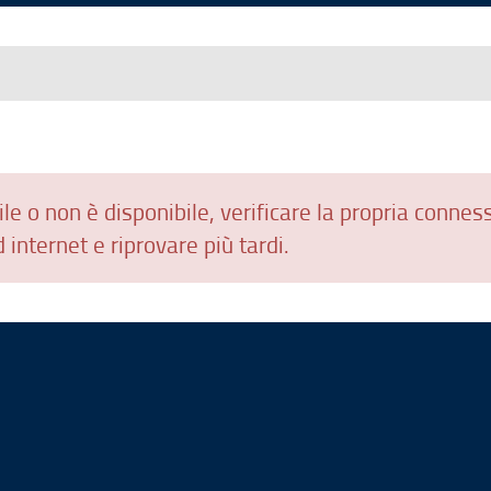
le o non è disponibile, verificare la propria connes
 internet e riprovare più tardi.