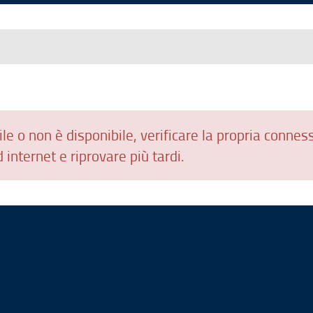
le o non è disponibile, verificare la propria connes
 internet e riprovare più tardi.