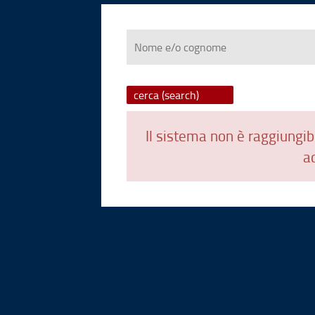
Nome
e/o
cognome
Il sistema non è raggiungibi
ad