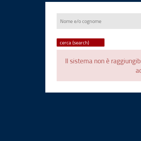
Nome
e/o
cognome
Il sistema non è raggiungibi
ad