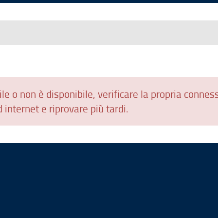
le o non è disponibile, verificare la propria connes
 internet e riprovare più tardi.