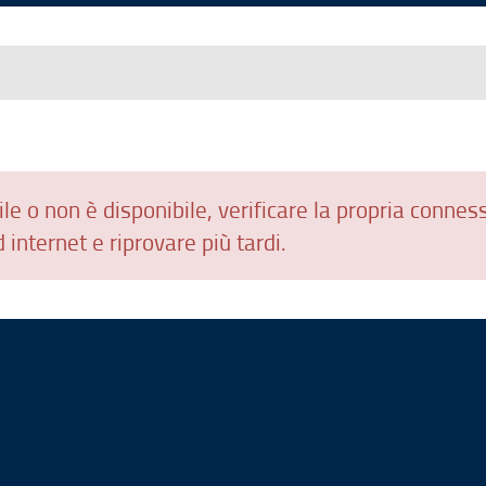
le o non è disponibile, verificare la propria connes
 internet e riprovare più tardi.