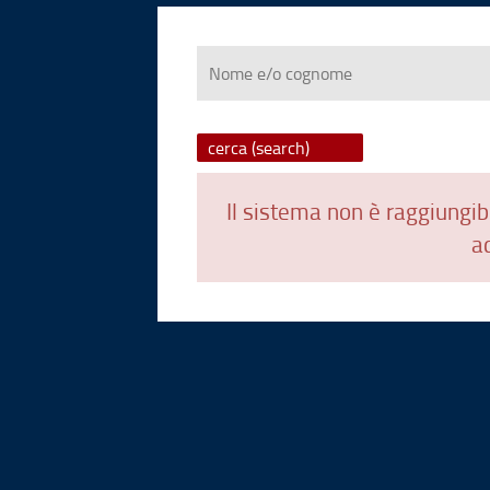
Nome
e/o
cognome
Il sistema non è raggiungibi
ad