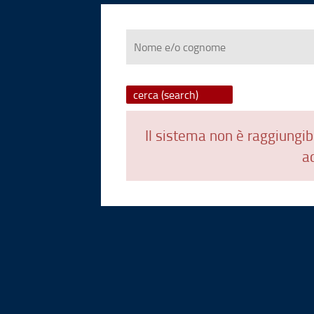
Nome
e/o
cognome
Il sistema non è raggiungibi
ad