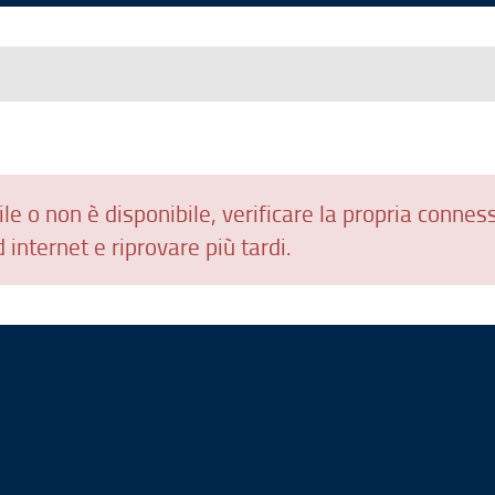
le o non è disponibile, verificare la propria connes
 internet e riprovare più tardi.