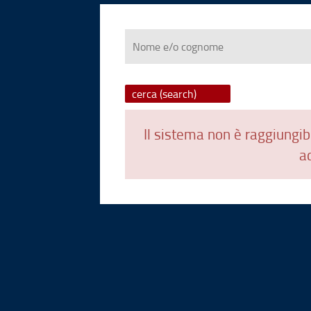
Nome
e/o
cognome
Il sistema non è raggiungibi
ad