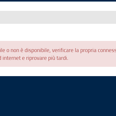
le o non è disponibile, verificare la propria connes
 internet e riprovare più tardi.