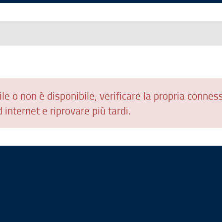
le o non è disponibile, verificare la propria connes
 internet e riprovare più tardi.