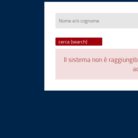
Nome
e/o
cognome
Il sistema non è raggiungibi
ad