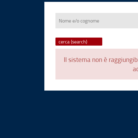
Nome
e/o
cognome
Il sistema non è raggiungibi
ad