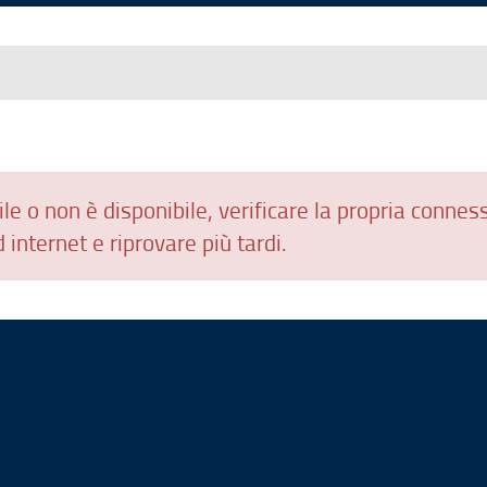
le o non è disponibile, verificare la propria connes
 internet e riprovare più tardi.