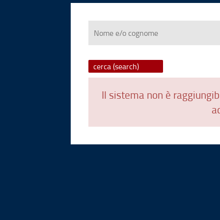
Nome
e/o
cognome
Il sistema non è raggiungibi
ad