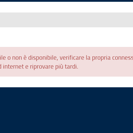
le o non è disponibile, verificare la propria connes
 internet e riprovare più tardi.