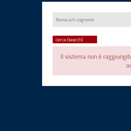
Nome
e/o
cognome
Il sistema non è raggiungibi
ad