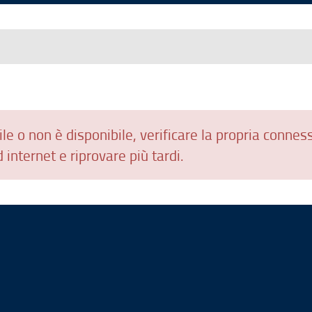
le o non è disponibile, verificare la propria connes
 internet e riprovare più tardi.