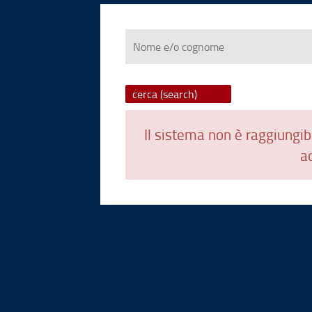
Nome
e/o
cognome
Il sistema non è raggiungibi
ad