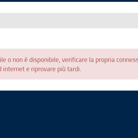
le o non è disponibile, verificare la propria connes
 internet e riprovare più tardi.