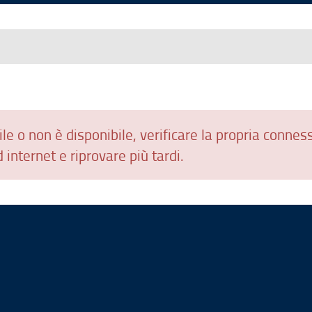
le o non è disponibile, verificare la propria connes
 internet e riprovare più tardi.