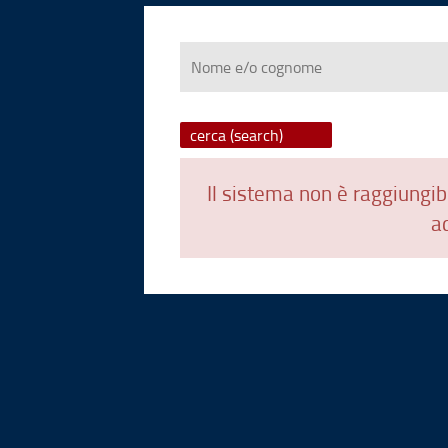
Nome
e/o
cognome
Il sistema non è raggiungibi
ad