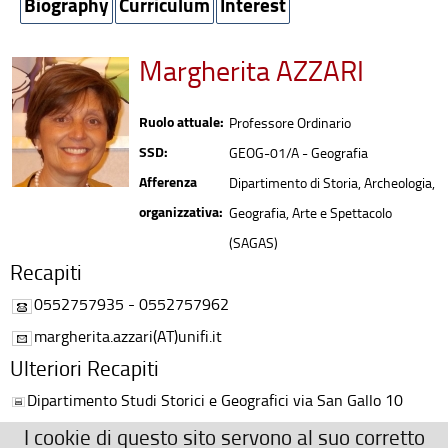
Biography
Curriculum
Interest
Margherita AZZARI
Ruolo attuale:
Professore Ordinario
SSD:
GEOG-01/A - Geografia
Afferenza
Dipartimento di Storia, Archeologia,
organizzativa:
Geografia, Arte e Spettacolo
(SAGAS)
Recapiti
0552757935 - 0552757962
margherita.azzari(AT)unifi.it
Ulteriori Recapiti
Dipartimento Studi Storici e Geografici via San Gallo 10
50129 Firenze Palazzo Fenzi I piano
I cookie di questo sito servono al suo corretto