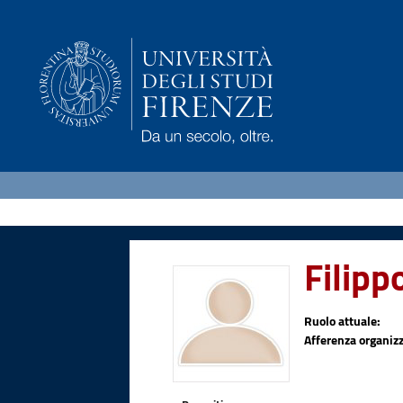
Filip
Ruolo attuale:
Afferenza organizz