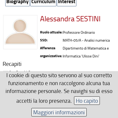
Biography
Curriculum
Interest
Alessandra SESTINI
Ruolo attuale:
Professore Ordinario
SSD:
MATH-05/A - Analisi numerica
Afferenza
Dipartimento di Matematica e
organizzativa:
Informatica 'Ulisse Dini'
Recapiti
0552751465
I cookie di questo sito servono al suo corretto
alessandra.sestini(AT)unifi.it
funzionamento e non raccolgono alcuna tua
Ulteriori Recapiti
informazione personale. Se navighi su di esso
Studio 57, Dip. Matematica, Viale Morgagni 65
accetti la loro presenza.
Ho capito
Area riservata
Maggiori informazioni