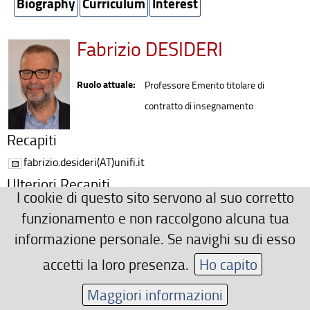
Biography
Curriculum
Interest
Fabrizio DESIDERI
Ruolo attuale:
Professore Emerito titolare di
contratto di insegnamento
Recapiti
fabrizio.desideri(AT)unifi.it
Ulteriori Recapiti
I cookie di questo sito servono al suo corretto
Homepage Unifi: www3.unifi.it/dpfilo/CMpro-v-p-43.html
funzionamento e non raccolgono alcuna tua
fabdesideri(AT)unifi.it
informazione personale. Se navighi su di esso
Area riservata
accetti la loro presenza.
Ho capito
Maggiori informazioni