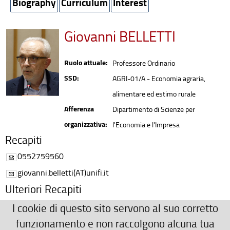
Biography
Curriculum
Interest
Giovanni BELLETTI
Ruolo attuale:
Professore Ordinario
SSD:
AGRI-01/A - Economia agraria,
alimentare ed estimo rurale
Afferenza
Dipartimento di Scienze per
organizzativa:
l'Economia e l'Impresa
Recapiti
0552759560
giovanni.belletti(AT)unifi.it
Ulteriori Recapiti
Via delle Pandette 9 - Dip.Scienze Economiche - palazzo D6,
I cookie di questo sito servono al suo corretto
secondo piano, stanza 2.28
funzionamento e non raccolgono alcuna tua