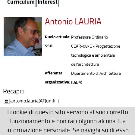
Curriculum
Interest
Antonio LAURIA
Ruolo attuale:
Professore Ordinario
SSD:
CEAR-08/C - Progettazione
tecnologica e ambientale
dell'architettura
Afferenza
Dipartimento di Architettura
organizzativa:
(DiDA)
Recapiti
antonio.lauria(AT)unifi.it
Ulteriori Recapiti
I cookie di questo sito servono al suo corretto
funzionamento e non raccolgono alcuna tua
informazione personale. Se navighi su di esso
https://didaresearch.unifi.it/?