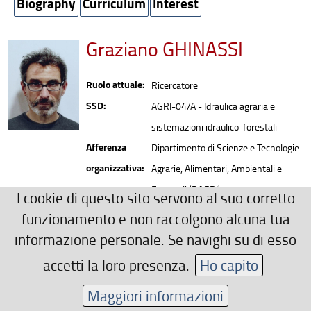
Biography
Curriculum
Interest
Graziano GHINASSI
Ruolo attuale:
Ricercatore
SSD:
AGRI-04/A - Idraulica agraria e
sistemazioni idraulico-forestali
Afferenza
Dipartimento di Scienze e Tecnologie
organizzativa:
Agrarie, Alimentari, Ambientali e
Forestali (DAGRI)
I cookie di questo sito servono al suo corretto
Recapiti
funzionamento e non raccolgono alcuna tua
0552755642
informazione personale. Se navighi su di esso
graziano.ghinassi(AT)unifi.it
accetti la loro presenza.
Ho capito
Area riservata
Maggiori informazioni