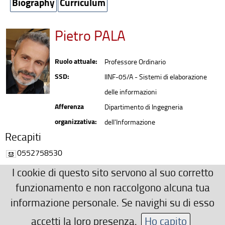
Biography
Curriculum
Pietro PALA
Ruolo attuale:
Professore Ordinario
SSD:
IINF-05/A - Sistemi di elaborazione
delle informazioni
Afferenza
Dipartimento di Ingegneria
organizzativa:
dell'Informazione
Recapiti
0552758530
pietro.pala(AT)unifi.it
I cookie di questo sito servono al suo corretto
Ulteriori Recapiti
funzionamento e non raccolgono alcuna tua
informazione personale. Se navighi su di esso
Ufficio n.228 - Via Santa Marta, 3 - 50139 Firenze
www.micc.unifi.it/pala
accetti la loro presenza.
Ho capito