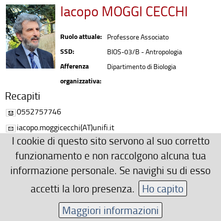
Iacopo MOGGI CECCHI
Ruolo attuale:
Professore Associato
SSD:
BIOS-03/B - Antropologia
Afferenza
Dipartimento di Biologia
organizzativa:
Recapiti
0552757746
iacopo.moggicecchi(AT)unifi.it
I cookie di questo sito servono al suo corretto
Ulteriori Recapiti
funzionamento e non raccolgono alcuna tua
jacopo(AT)unifi.it
informazione personale. Se navighi su di esso
http://bio.unifi.it
accetti la loro presenza.
Ho capito
Area riservata
Maggiori informazioni