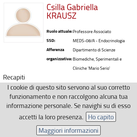
Csilla Gabriella
KRAUSZ
Ruolo attuale:
Professore Associato
SSD:
MEDS-08/A - Endocrinologia
Afferenza
Dipartimento di Scienze
organizzativa:
Biomediche, Sperimentali e
Cliniche 'Mario Serio'
Recapiti
I cookie di questo sito servono al suo corretto
0552758421
funzionamento e non raccolgono alcuna tua
csilla.krausz(AT)unifi.it
informazione personale. Se navighi su di esso
Area riservata
accetti la loro presenza.
Ho capito
Maggiori informazioni