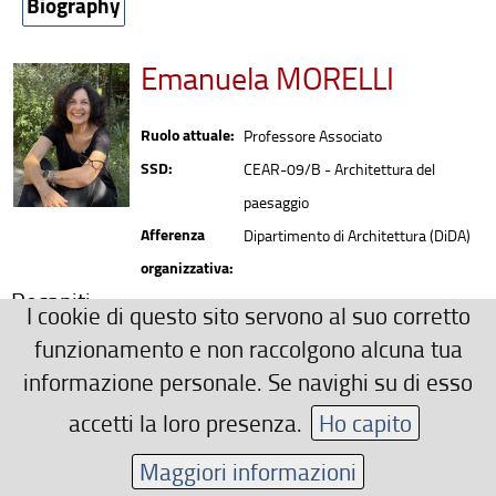
Biography
Emanuela MORELLI
Ruolo attuale:
Professore Associato
SSD:
CEAR-09/B - Architettura del
paesaggio
Afferenza
Dipartimento di Architettura (DiDA)
organizzativa:
Recapiti
I cookie di questo sito servono al suo corretto
0552755410
funzionamento e non raccolgono alcuna tua
emanuela.morelli(AT)unifi.it
informazione personale. Se navighi su di esso
Area riservata
accetti la loro presenza.
Ho capito
Maggiori informazioni