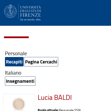
Personale
Recapiti
Pagina Cercachi
Italiano
Insegnamenti
Lucia BALDI
Ruolo attuale:
Personale SSN