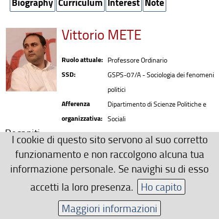
Biography
Curriculum
Interest
Note
Vittorio METE
Ruolo attuale:
Professore Ordinario
SSD:
GSPS-07/A - Sociologia dei fenomeni
politici
Afferenza
Dipartimento di Scienze Politiche e
organizzativa:
Sociali
Recapiti
I cookie di questo sito servono al suo corretto
0552759496
funzionamento e non raccolgono alcuna tua
vittorio.mete(AT)unifi.it
informazione personale. Se navighi su di esso
Area riservata
accetti la loro presenza.
Ho capito
Maggiori informazioni