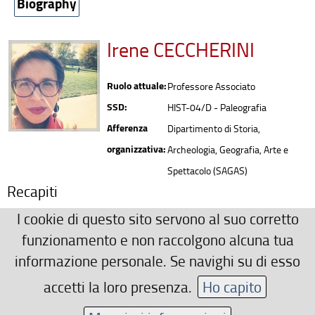
Biography
Irene CECCHERINI
Ruolo attuale:
Professore Associato
SSD:
HIST-04/D - Paleografia
Afferenza
Dipartimento di Storia,
organizzativa:
Archeologia, Geografia, Arte e
Spettacolo (SAGAS)
Recapiti
0552757045
I cookie di questo sito servono al suo corretto
irene.ceccherini(AT)unifi.it
funzionamento e non raccolgono alcuna tua
Ulteriori Recapiti
informazione personale. Se navighi su di esso
Via G. Capponi 9, primo piano, studio n. 18
accetti la loro presenza.
Ho capito
Area riservata