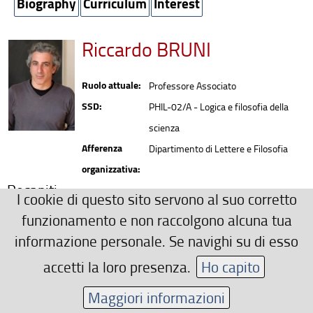
Biography
Curriculum
Interest
Riccardo BRUNI
Ruolo attuale:
Professore Associato
SSD:
PHIL-02/A - Logica e filosofia della
scienza
Afferenza
Dipartimento di Lettere e Filosofia
organizzativa:
Recapiti
I cookie di questo sito servono al suo corretto
0552756248
funzionamento e non raccolgono alcuna tua
riccardo.bruni(AT)unifi.it
informazione personale. Se navighi su di esso
Area riservata
accetti la loro presenza.
Ho capito
Maggiori informazioni