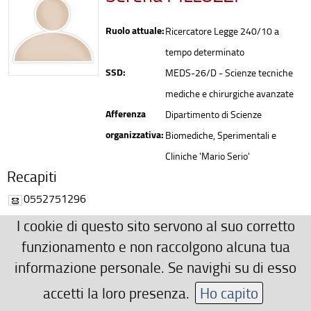
Ruolo attuale:
Ricercatore Legge 240/10 a
tempo determinato
SSD:
MEDS-26/D - Scienze tecniche
mediche e chirurgiche avanzate
Afferenza
Dipartimento di Scienze
organizzativa:
Biomediche, Sperimentali e
Cliniche 'Mario Serio'
Recapiti
0552751296
serena.pillozzi(AT)unifi.it
I cookie di questo sito servono al suo corretto
Ulteriori Recapiti
funzionamento e non raccolgono alcuna tua
informazione personale. Se navighi su di esso
0554598254
serena.pillozzi(AT)unifi.it
accetti la loro presenza.
Ho capito