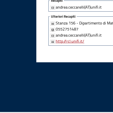
Recapiti
andrea.ceccarelli(AT)unifi.it
Ulteriori Recapiti
Stanza 156 - Dipartimento di Mat
0552751487
andrea.ceccarelli(AT)unifi.it
http://rcl.unifi.it/