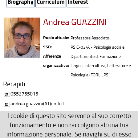
Biography
Curriculum
Interest
Andrea GUAZZINI
Ruolo attuale:
Professore Associato
SSD:
PSIC-03/A - Psicologia sociale
Afferenza
Dipartimento di Formazione,
organizzativa:
Lingue, Intercultura, Letterature e
Psicologia (FORLILPSI)
Recapiti
0552755015
andrea.guazzini(AT)unifi.it
Ulteriori Recapiti
I cookie di questo sito servono al suo corretto
0552755015
funzionamento e non raccolgono alcuna tua
informazione personale. Se navighi su di esso
andrea.guazzini(AT)gmail.com