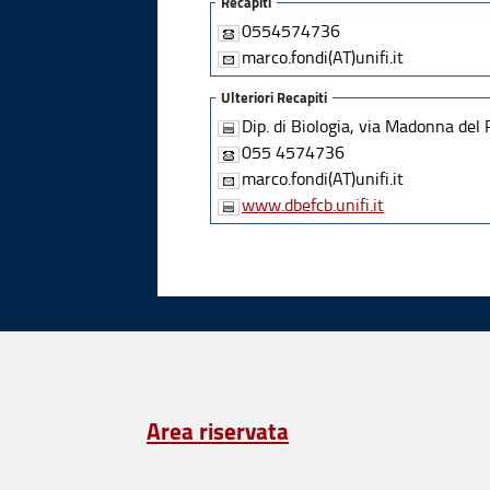
Recapiti
0554574736
marco.fondi(AT)unifi.it
Ulteriori Recapiti
Dip. di Biologia, via Madonna del 
055 4574736
marco.fondi(AT)unifi.it
www.dbefcb.unifi.it
Area riservata