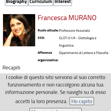
Biography
Curriculum
Interest
Francesca MURANO
Ruolo attuale:
Professore Associato
SSD:
GLOT-01/A - Glottologia e
linguistica
Afferenza
Dipartimento di Lettere e Filosofia
organizzativa:
Recapiti
0552756219
I cookie di questo sito servono al suo corretto
francesca.murano(AT)unifi.it
funzionamento e non raccolgono alcuna tua
Ulteriori Recapiti
informazione personale. Se navighi su di esso
Via della Pergola 58-60, Firenze
accetti la loro presenza.
Ho capito
Area riservata