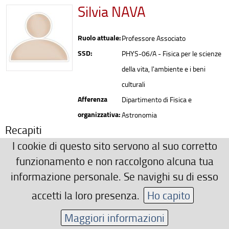
Silvia NAVA
Ruolo attuale:
Professore Associato
SSD:
PHYS-06/A - Fisica per le scienze
della vita, l'ambiente e i beni
culturali
Afferenza
Dipartimento di Fisica e
organizzativa:
Astronomia
Recapiti
I cookie di questo sito servono al suo corretto
0554572727
funzionamento e non raccolgono alcuna tua
silvia.nava(AT)unifi.it
informazione personale. Se navighi su di esso
Area riservata
accetti la loro presenza.
Ho capito
Maggiori informazioni