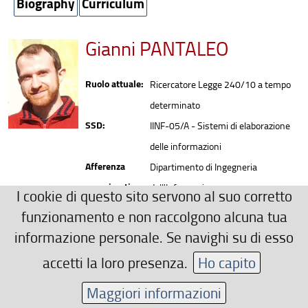
Biography
Curriculum
Gianni PANTALEO
Ruolo attuale:
Ricercatore Legge 240/10 a tempo
determinato
SSD:
IINF-05/A - Sistemi di elaborazione
delle informazioni
Afferenza
Dipartimento di Ingegneria
organizzativa:
dell'Informazione
I cookie di questo sito servono al suo corretto
Recapiti
funzionamento e non raccolgono alcuna tua
0552758517
informazione personale. Se navighi su di esso
gianni.pantaleo(AT)unifi.it
accetti la loro presenza.
Ho capito
Area riservata
Maggiori informazioni