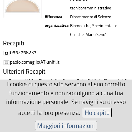
tecnico/amministrativo
Afferenza
Dipartimento di Scienze
organizzativa:
Biomediche, Sperimentali e
Cliniche 'Mario Serio'
Recapiti
0552758237
paolo.comeglio(AT)unifi.it
Ulteriori Recapiti
Stanza 1/067, Piano I, Ala Ovest, Cubo 2, Viale Pieraccini 6,
I cookie di questo sito servono al suo corretto
50139 Firenze
funzionamento e non raccolgono alcuna tua
informazione personale. Se navighi su di esso
Area riservata
accetti la loro presenza.
Ho capito
Maggiori informazioni