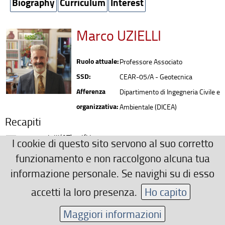
Biography
Curriculum
Interest
Marco UZIELLI
Ruolo attuale:
Professore Associato
SSD:
CEAR-05/A - Geotecnica
Afferenza
Dipartimento di Ingegneria Civile e
organizzativa:
Ambientale (DICEA)
Recapiti
marco.uzielli(AT)unifi.it
I cookie di questo sito servono al suo corretto
Ulteriori Recapiti
funzionamento e non raccolgono alcuna tua
+39 328 6549144
informazione personale. Se navighi su di esso
marco.uzielli(AT)unifi.it
accetti la loro presenza.
Ho capito
Area riservata
Maggiori informazioni