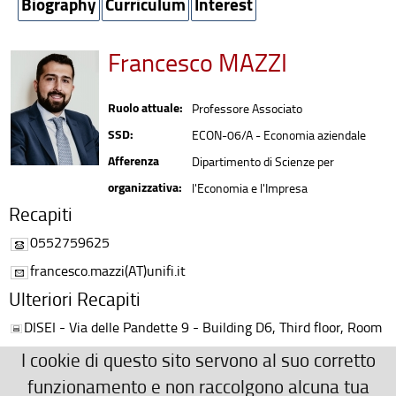
Biography
Curriculum
Interest
Francesco MAZZI
Ruolo attuale:
Professore Associato
SSD:
ECON-06/A - Economia aziendale
Afferenza
Dipartimento di Scienze per
organizzativa:
l'Economia e l'Impresa
Recapiti
0552759625
francesco.mazzi(AT)unifi.it
Ulteriori Recapiti
DISEI - Via delle Pandette 9 - Building D6, Third floor, Room
3.43 - 50127, Florence, Italy
I cookie di questo sito servono al suo corretto
+39 055 2759625
funzionamento e non raccolgono alcuna tua