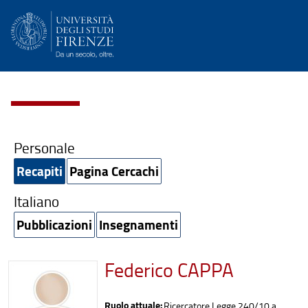
Personale
Recapiti
Pagina Cercachi
Italiano
Pubblicazioni
Insegnamenti
Federico CAPPA
Ruolo attuale:
Ricercatore Legge 240/10 a