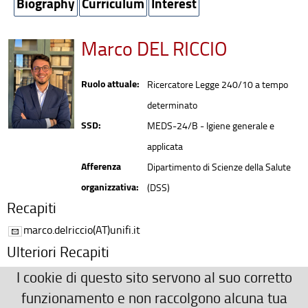
Biography
Curriculum
Interest
Marco DEL RICCIO
Ruolo attuale:
Ricercatore Legge 240/10 a tempo
determinato
SSD:
MEDS-24/B - Igiene generale e
applicata
Afferenza
Dipartimento di Scienze della Salute
organizzativa:
(DSS)
Recapiti
marco.delriccio(AT)unifi.it
Ulteriori Recapiti
055 2751070
I cookie di questo sito servono al suo corretto
funzionamento e non raccolgono alcuna tua
marco.delriccio(AT)unifi.it