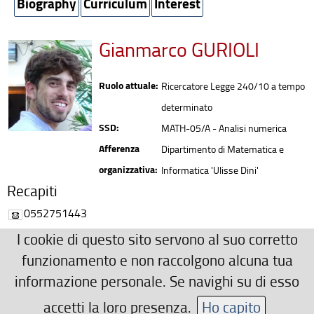
Biography
Curriculum
Interest
Gianmarco GURIOLI
Ruolo attuale:
Ricercatore Legge 240/10 a tempo
determinato
SSD:
MATH-05/A - Analisi numerica
Afferenza
Dipartimento di Matematica e
organizzativa:
Informatica 'Ulisse Dini'
Recapiti
0552751443
gianmarco.gurioli(AT)unifi.it
I cookie di questo sito servono al suo corretto
Ulteriori Recapiti
funzionamento e non raccolgono alcuna tua
informazione personale. Se navighi su di esso
Dipartimento di Matematica e Informatica "Ulisse Dini",
stanza 205 (secondo piano)
accetti la loro presenza.
Ho capito