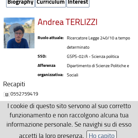
Biography
Curriculum
Interest
Andrea TERLIZZI
Ruolo attuale:
Ricercatore Legge 240/10 a tempo
determinato
SSD:
GSPS-02/A - Scienza politica
Afferenza
Dipartimento di Scienze Politiche e
organizzativa:
Sociali
Recapiti
0552759419
andrea.terlizzi(AT)unifi.it
I cookie di questo sito servono al suo corretto
Ulteriori Recapiti
funzionamento e non raccolgono alcuna tua
informazione personale. Se navighi su di esso
Building D5, Second floor, Room 240
andrea.terlizzi(AT)unifi.it
accetti la loro presenza.
Ho capito