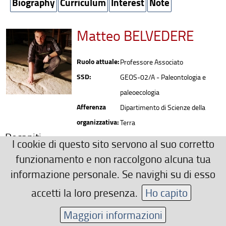
Biography
Curriculum
Interest
Note
Matteo BELVEDERE
Ruolo attuale:
Professore Associato
SSD:
GEOS-02/A - Paleontologia e
paleoecologia
Afferenza
Dipartimento di Scienze della
organizzativa:
Terra
Recapiti
I cookie di questo sito servono al suo corretto
matteo.belvedere(AT)unifi.it
funzionamento e non raccolgono alcuna tua
Ulteriori Recapiti
informazione personale. Se navighi su di esso
https://www.researchgate.net/profile/Matteo_Belvedere
accetti la loro presenza.
Ho capito
Area riservata
Maggiori informazioni