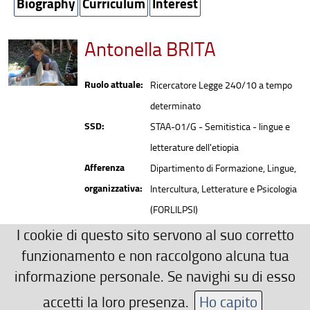
Biography
Curriculum
Interest
Antonella BRITA
Ruolo attuale:
Ricercatore Legge 240/10 a tempo
determinato
SSD:
STAA-01/G - Semitistica - lingue e
letterature dell'etiopia
Afferenza
Dipartimento di Formazione, Lingue,
organizzativa:
Intercultura, Letterature e Psicologia
(FORLILPSI)
Recapiti
I cookie di questo sito servono al suo corretto
antonella.brita(AT)unifi.it
funzionamento e non raccolgono alcuna tua
Ulteriori Recapiti
informazione personale. Se navighi su di esso
+39 055 275 6004
accetti la loro presenza.
Ho capito