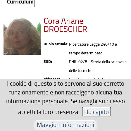
Curriculum
Cora Ariane
DROESCHER
Ruolo attuale:
Ricercatore Legge 240/10 a
tempo determinato
SSD:
PHIL-02/B - Storia della scienza e
delle tecniche
Afferenza
Dipartimento di Biologia
I cookie di questo sito servono al suo corretto
organizzativa:
funzionamento e non raccolgono alcuna tua
Recapiti
informazione personale. Se navighi su di esso
coraariane.droescher(AT)unifi.it
accetti la loro presenza.
Ho capito
Area riservata
Maggiori informazioni