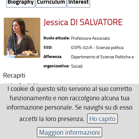
Biography
Curriculum
Interest
Jessica DI SALVATORE
Ruolo attuale:
Professore Associato
SSD:
GSPS-02/A - Scienza politica
Afferenza
Dipartimento di Scienze Politiche e
organizzativa:
Sociali
Recapiti
0552759429
I cookie di questo sito servono al suo corretto
jessica.disalvatore(AT)unifi.it
funzionamento e non raccolgono alcuna tua
informazione personale. Se navighi su di esso
Area riservata
accetti la loro presenza.
Ho capito
Maggiori informazioni