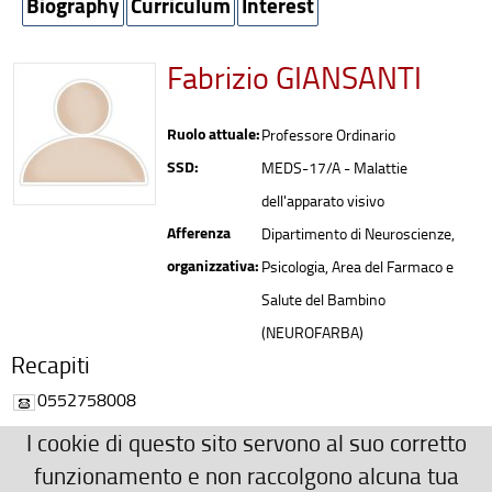
Biography
Curriculum
Interest
Fabrizio GIANSANTI
Ruolo attuale:
Professore Ordinario
SSD:
MEDS-17/A - Malattie
dell'apparato visivo
Afferenza
Dipartimento di Neuroscienze,
organizzativa:
Psicologia, Area del Farmaco e
Salute del Bambino
(NEUROFARBA)
Recapiti
0552758008
fabrizio.giansanti(AT)unifi.it
I cookie di questo sito servono al suo corretto
Ulteriori Recapiti
funzionamento e non raccolgono alcuna tua