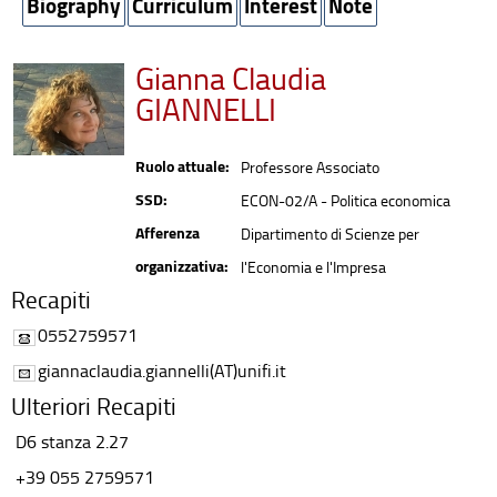
Biography
Curriculum
Interest
Note
Gianna Claudia
GIANNELLI
Ruolo attuale:
Professore Associato
SSD:
ECON-02/A - Politica economica
Afferenza
Dipartimento di Scienze per
organizzativa:
l'Economia e l'Impresa
Recapiti
0552759571
giannaclaudia.giannelli(AT)unifi.it
Ulteriori Recapiti
D6 stanza 2.27
+39 055 2759571