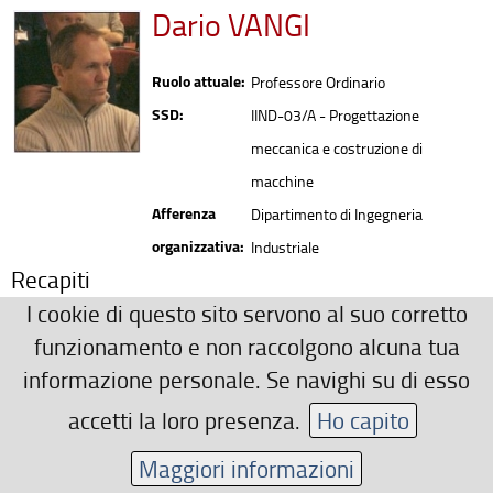
Dario VANGI
Ruolo attuale:
Professore Ordinario
SSD:
IIND-03/A - Progettazione
meccanica e costruzione di
macchine
Afferenza
Dipartimento di Ingegneria
organizzativa:
Industriale
Recapiti
I cookie di questo sito servono al suo corretto
0552758782
funzionamento e non raccolgono alcuna tua
dario.vangi(AT)unifi.it
informazione personale. Se navighi su di esso
Area riservata
accetti la loro presenza.
Ho capito
Maggiori informazioni