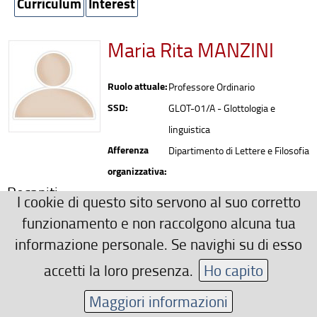
Curriculum
Interest
Maria Rita MANZINI
Ruolo attuale:
Professore Ordinario
SSD:
GLOT-01/A - Glottologia e
linguistica
Afferenza
Dipartimento di Lettere e Filosofia
organizzativa:
Recapiti
I cookie di questo sito servono al suo corretto
0552756234
funzionamento e non raccolgono alcuna tua
mariarita.manzini(AT)unifi.it
informazione personale. Se navighi su di esso
Area riservata
accetti la loro presenza.
Ho capito
Maggiori informazioni